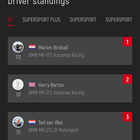
Driver standings
GT
SUPERSPORT PLUS
SUPERSPORT
SUPERSPORT 2
1
Marlon Birdsall
BMW M6 GT3, Koopman Racing
172
2
Harry Barton
BMW M6 GT3, Koopman Racing
131
3
Ted van Vliet
BMW M6 GT3, JR Motorsport
70