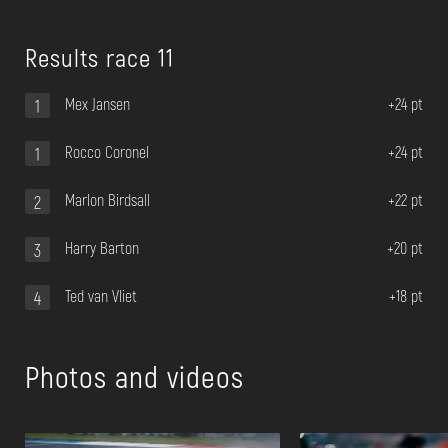
Results race 11
Mex Jansen
+24 pt
1
Rocco Coronel
+24 pt
1
Marlon Birdsall
+22 pt
2
Harry Barton
+20 pt
3
Ted van Vliet
+18 pt
4
Photos and videos