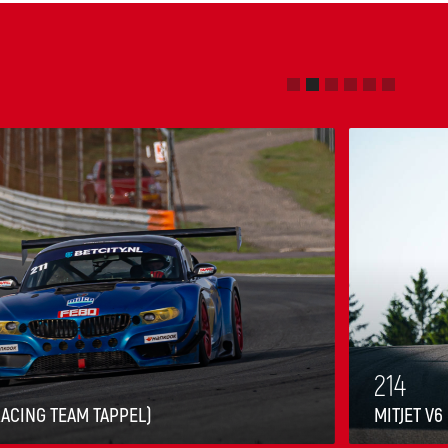
214
RACING TEAM TAPPEL)
MITJET V