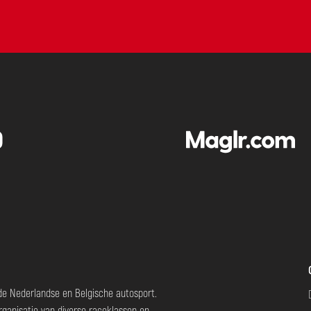
Slide 2 of 6.
Slide 1 of 2.
 de Nederlandse en Belgische autosport.
rganisatie van diverse raceklassen en