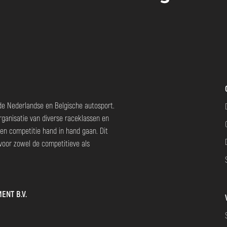
Slide 2 of 2.
 de Nederlandse en Belgische autosport.
rganisatie van diverse raceklassen en
en competitie hand in hand gaan. Dit
voor zowel de competitieve als
ENT B.V.