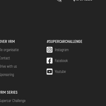
OVER VRM
#SUPERCARCHALLENGE
De organisatie
Instagram
Contact
Facebook
Drive with us
Youtube
Sponsoring
VRM SERIES
Supercar Challenge