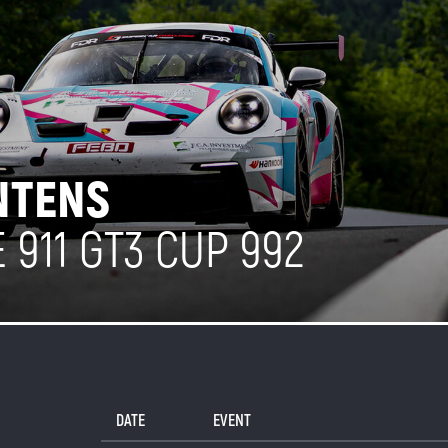
NTENS
911 GT3 CUP 992
DATE
EVENT