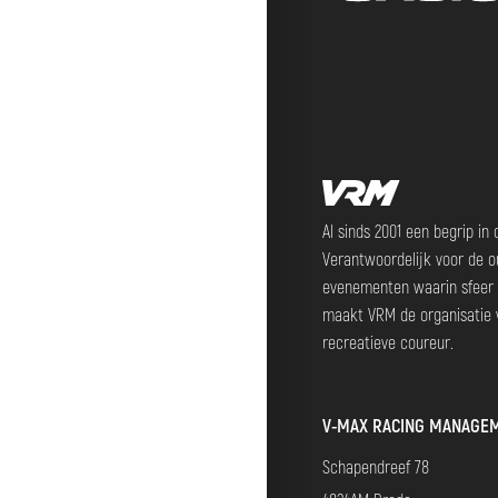
Al sinds 2001 een begrip in
Verantwoordelijk voor de o
evenementen waarin sfeer 
maakt VRM de organisatie 
recreatieve coureur.
V-MAX RACING MANAGEM
Schapendreef 78