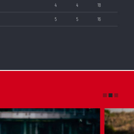
4
4
18
5
5
16