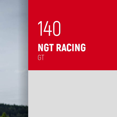
140
NGT RACING
GT