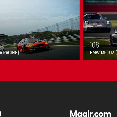
108
A RACING)
BMW M6 GT3 
Slide 2 of 3.