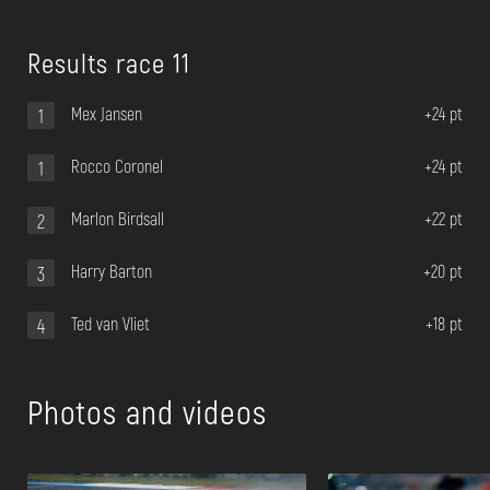
Results race 11
Mex Jansen
+24 pt
1
Rocco Coronel
+24 pt
1
Marlon Birdsall
+22 pt
2
Harry Barton
+20 pt
3
Ted van Vliet
+18 pt
4
Photos and videos