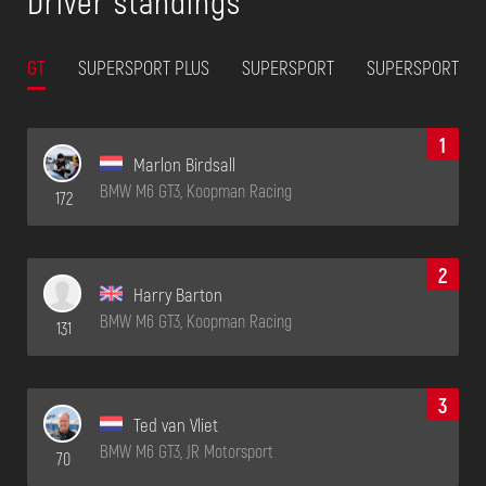
Driver standings
GT
SUPERSPORT PLUS
SUPERSPORT
SUPERSPORT 2
1
Marlon Birdsall
BMW M6 GT3, Koopman Racing
172
2
Harry Barton
BMW M6 GT3, Koopman Racing
131
3
Ted van Vliet
BMW M6 GT3, JR Motorsport
70