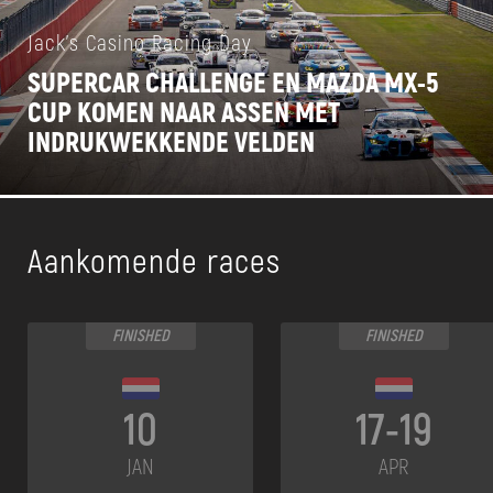
Jack's Casino Racing Day
SUPERCAR CHALLENGE EN MAZDA MX-5
CUP KOMEN NAAR ASSEN MET
INDRUKWEKKENDE VELDEN
Aankomende races
FINISHED
FINISHED
10
17-19
JAN
APR