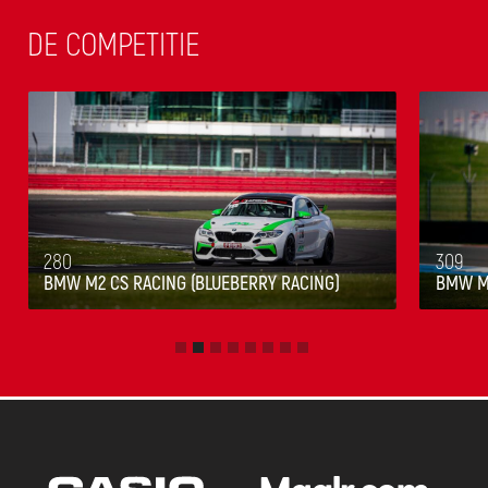
DE COMPETITIE
280
309
BMW M2 CS RACING (BLUEBERRY RACING)
BMW M2
Slide 2 of 8.