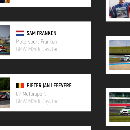
SAM FRANKEN
Motorsport Franken
BMW M240i Dayvtec
PIETER JAN LEFEVERE
CP Motorsport
BMW M240i Dayvtec