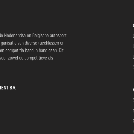
Slide 1 of 2.
 de Nederlandse en Belgische autosport.
rganisatie van diverse raceklassen en
en competitie hand in hand gaan. Dit
voor zowel de competitieve als
ENT B.V.