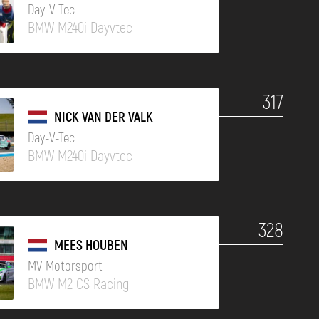
Day-V-Tec
BMW M240i Dayvtec
317
NICK VAN DER VALK
Day-V-Tec
BMW M240i Dayvtec
328
MEES HOUBEN
MV Motorsport
BMW M2 CS Racing