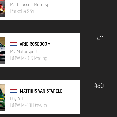
Martinussen Motorsport
Porsche 964
411
ARIE ROSEBOOM
MV Motorsport
BMW M2 CS Racing
480
MATTHIJS VAN STAPELE
Day-V-Tec
BMW M240i Dayvtec