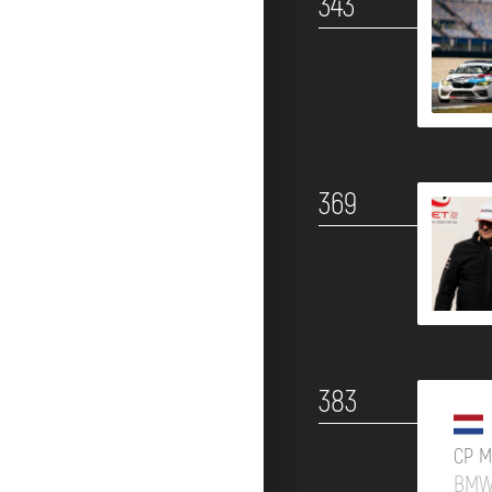
343
369
383
CP M
BMW