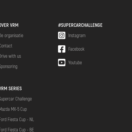
OVER VRM
#SUPERCARCHALLENGE
De organisatie
Instagram
Contact
Facebook
Drive with us
Youtube
Sponsoring
VRM SERIES
Supercar Challenge
Mazda MX-5 Cup
Ford Fiesta Cup - NL
Ford Fiesta Cup - BE