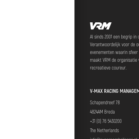
Al sinds 2001 een begrip in
Verantwoordelijk voor de o
evenementen waarin sfeer 
maakt VRM de organisatie 
recreatieve coureur.
V-MAX RACING MANAGEM
Schapendreef 78
4824AM Breda
+31 (0) 76 5430200
The Netherlands