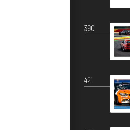
390
421