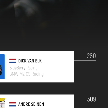
280
DICK VAN ELK
BlueBerry Racing
BMW M2 CS Racing
309
ANDRE SEINEN