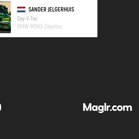
SANDER JELGERHUIS
Day-V-Tec
BMW M240i Dayvtec