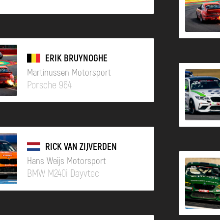
ERIK BRUYNOGHE
Martinussen Motorsport
Porsche 964
RICK VAN ZIJVERDEN
Hans Weijs Motorsport
BMW M240i Dayvtec