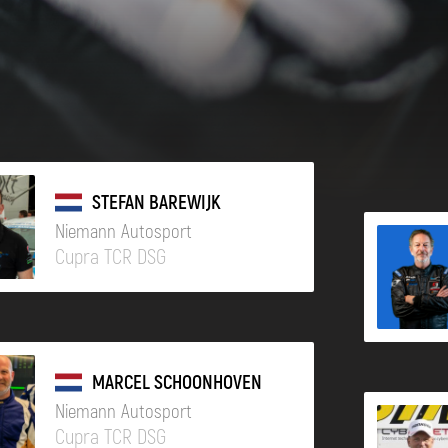
STEFAN BAREWIJK
Niemann Autosport
Cupra TCR DSG
MARCEL SCHOONHOVEN
Niemann Autosport
Cupra TCR DSG