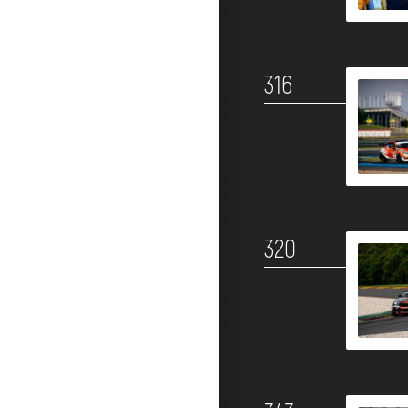
316
320