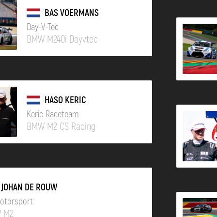
BAS VOERMANS
Day-V-Tec
BMW M240i Dayvtec
HASO KERIC
Keric Raceteam
BMW M2 CS Racing
JOHAN DE ROUW
otorsport
 M2