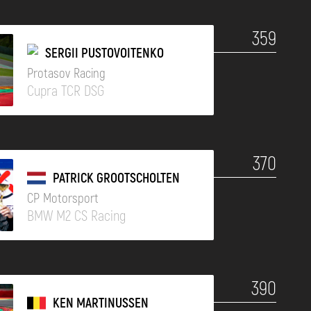
359
SERGII PUSTOVOITENKO
Protasov Racing
Cupra TCR DSG
370
PATRICK GROOTSCHOLTEN
CP Motorsport
BMW M2 CS Racing
390
KEN MARTINUSSEN