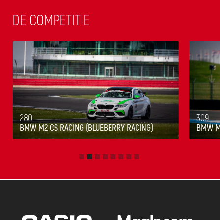
DE COMPETITIE
280
309
BMW M2 CS RACING (BLUEBERRY RACING)
BMW M2
Slide 2 of 8.