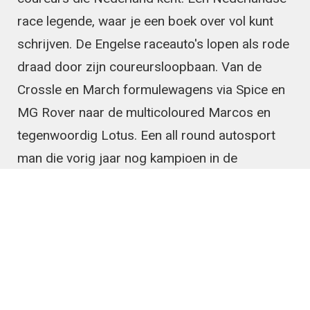
race legende, waar je een boek over vol kunt
schrijven. De Engelse raceauto's lopen als rode
draad door zijn coureursloopbaan. Van de
Crossle en March formulewagens via Spice en
MG Rover naar de multicoloured Marcos en
tegenwoordig Lotus. Een all round autosport
man die vorig jaar nog kampioen in de
Supercar Challenge werd en die een reeks van
bekende coureurs naar de internationale top
begeleidde. Anno 2015 is hij 'still going strong!'
Klik hier voor het volledige artikel