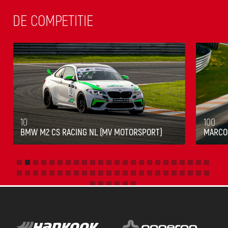
DE COMPETITIE
10
100
BMW M2 CS RACING NL (MV MOTORSPORT)
MARCOS
Slide 2 of 54.